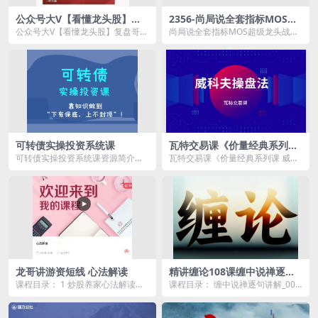
公众号大V【看懂龙头股】复
2356-尚局说全套指标MOS超
盘哥专栏 2025更新课程
级龙头战法
公众号大V【看懂龙头股】复盘哥专
尚局说全套指标MOS超级龙头战法
栏 课程资源简介： 超级大佬复
资源简介： 课程目录： MOS超...
盘...
可转债实操投资系统课
瓦特交易课《价量经典系列课
威科夫操盘法》
可转债实操投资系统课资源简介：
瓦特交易课《价量经典系列课 威科
课程目录 00前言 –...
夫操盘法》资源简介： 课程目
录：...
龙哥讲游资短线 心法解读
精讲缠论108课缠中说禅逐句
讲解（236集视频）
课程目录： 1 炒股养家心法解读，
课程目录： 缠中说禅逐句讲解_001
情绪流大师 .mp4 2 赵老哥心法解
_1课1.mp4 缠中说禅逐句讲解_002
读，八年...
_...