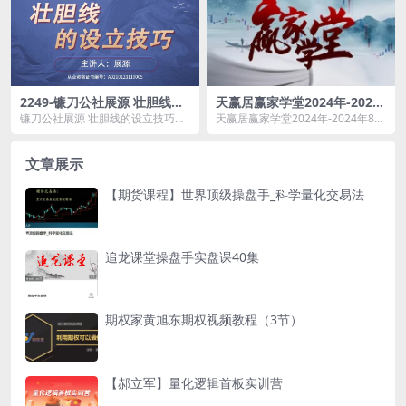
2249-镰刀公社展源 壮胆线的
天赢居赢家学堂2024年-2024
设立技巧战法
年8月交易实战特训营 78集视
镰刀公社展源 壮胆线的设立技巧战
天赢居赢家学堂2024年-2024年8月
频
法资源简介： 课程目录： 001...
交易实战特训营 78集视频资源简
介： &...
文章展示
【期货课程】世界顶级操盘手_科学量化交易法
追龙课堂操盘手实盘课40集
期权家黄旭东期权视频教程（3节）
【郝立军】量化逻辑首板实训营