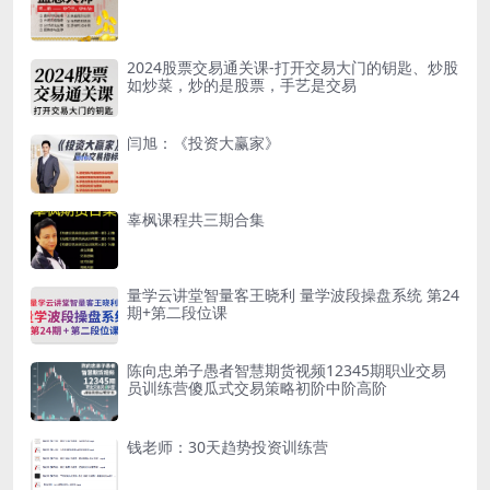
2024股票交易通关课-打开交易大门的钥匙、炒股
如炒菜，炒的是股票，手艺是交易
闫旭：《投资大赢家》
辜枫课程共三期合集
量学云讲堂智量客王晓利 量学波段操盘系统 第24
期+第二段位课
陈向忠弟子愚者智慧期货视频12345期职业交易
员训练营傻瓜式交易策略初阶中阶高阶
钱老师：30天趋势投资训练营