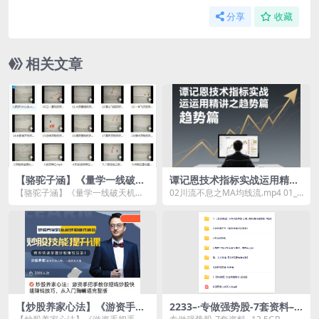
分享
收藏
相关文章
【骆驼子涵】《量学一线破天
谭记恩技术指标实战运用精讲
机，二点定乾坤的抓妖系统
之趋势篇
【骆驼子涵】《量学一线破天机，
02川流不息之MA均线流.mp4 01_
课》
二点定乾坤的抓妖系统课》资源简
技术指标实战运用精讲之趋势篇
介： ...
——课程前言...
【炒股养家心法】《游资手把
2233–·专做强势股-7套资料–1
手教你短线炒股快速赚钱技
3.5GB