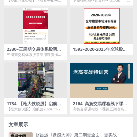
【炒股养家心法】《游资手把手教
专做强势股-7套资料--13.5GB └
巧，从入门到精通完整版》
你短线炒股快速赚钱技巧，从入门
─ ├─ ...
到精通完整版》资源简...
2330–三周期交易体系股票应
1593–2020-2025年全球股票
用课
市场分析报告：危机重构与结
三周期交易体系股票应用课资源简
构分化20页.pdf
介： 三周期交易是陈凯撷各交易
理论...
1734–【枪大侠说股】启航营2
2164–高扬交易课程线下课第
024.11-2025.04枪哥情绪周期
五期老高博弈实战课
【枪大侠说股】启航营2024.11-20
高扬交易课程线下课第五期老高博
技术课
25.04枪哥情绪周期技术课资源简
弈实战课资源简介： 课程目录：
介： ...
0...
文章展示
赵昌运《盘感大师》第二期更全面，更实战