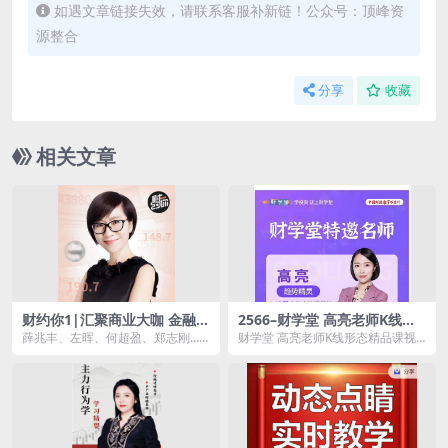
如遇文章链接失效，请联系客服补新链！公众号：顶峰资
源整合
分享
收藏
相关文章
财约你1|汇聚商业大咖 金融财
2566–财学堂 高亮老师K线形
经
态精品课视频7集
薛兆丰、左晖、何超盈、郑志刚……
财学堂 高亮老师K线形态精品课视
在本专辑中，你将听到十几位商界
频7集资源简介： 课程目录： 0...
大咖的真实发声。他...