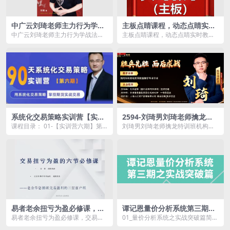
中广云刘琦老师主力行为学战
主板点睛课程，动态点睛实时
法资料配套指标主力成本乾坤
教学
中广云刘琦老师主力行为学战法资
主板点睛课程，动态点睛实时教学
线选股
料配套指标主力成本乾坤线选股资
资源简介： 精选主板核心，实时
源简介： ...
动态跟...
系统化交易策略实训营【实训
2594-刘琦男刘琦老师擒龙特
营六期】用系统化交易策略掌
训班机构藏金术公开课
课程目录： 01-【实训营六期】第
刘琦男刘琦老师擒龙特训班机构藏
控期货实战交易
一节：橡胶和螺纹钢多单持仓分析
金术公开课资源简介： 课程目
和下一步交易策略...
录： ...
易者老余扭亏为盈必修课，交
谭记恩量价分析系统第三期之
易扭亏为盈的六节必修课
实战突破篇
易者老余扭亏为盈必修课，交易扭
01_量价分析系统之实战突破篇简
亏为盈的六节必修课资源简介：
介.mp4 03_学会从操盘手的角度，