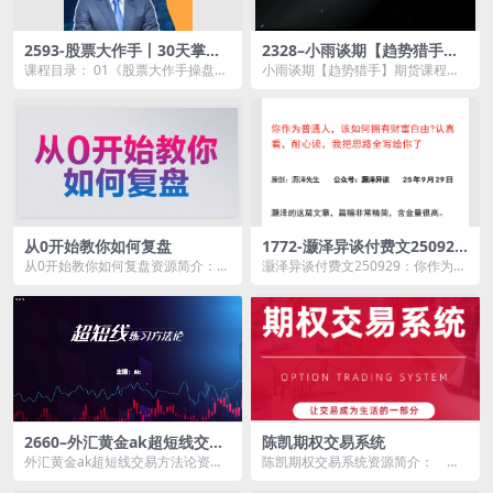
2593-股票大作手丨30天掌握
2328–小雨谈期【趋势猎手】
交易员思维 音频
期货课程
课程目录： 01《股票大作手操盘
小雨谈期【趋势猎手】期货课程资
术》发刊词.mp3 02第01讲：投
源简介： 课程目录： 第一章.m
机，是一项挑...
p...
从0开始教你如何复盘
1772-灏泽异谈付费文25092
9：你作为普通人，该如何拥
从0开始教你如何复盘资源简介：
灏泽异谈付费文250929：你作为普
有财富自由认真看，耐心读，
用最直白、最有效的看盘系统方
通人，该如何拥有财富自由认真
我把思路全写给你了
法，挖掘未来机遇，判...
看，耐心读，我把...
2660–外汇黄金ak超短线交易
陈凯期权交易系统
方法论-1.26GB
外汇黄金ak超短线交易方法论资源
陈凯期权交易系统资源简介： 介
简介： 课程目录： 超短线练习
绍期权的概念、应用，合约要素及