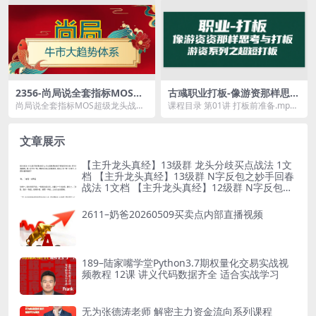
方...
指数...
2356-尚局说全套指标MOS超
古彧职业打板-像游资那样思考
级龙头战法
与打板，游资系列之超短打板
尚局说全套指标MOS超级龙头战法
课程目录 第01讲 打板前准备.mp4
资源简介： 课程目录： MOS超...
第02讲 打板的原理.mp4 第03讲 ...
文章展示
【主升龙头真经】13级群 龙头分歧买点战法 1文
档 【主升龙头真经】13级群 N字反包之妙手回春
战法 1文档 【主升龙头真经】12级群 N字反包之
节点潜伏站法 1文档
2611–奶爸20260509买卖点内部直播视频
189–陆家嘴学堂Python3.7期权量化交易实战视
频教程 12课 讲义代码数据齐全 适合实战学习
无为张德涛老师 解密主力资金流向系列课程