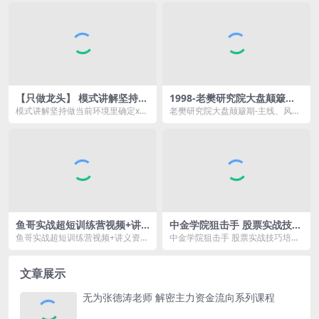
录...
票，量...
【只做龙头】 模式讲解坚持做
1998-老樊研究院大盘颠簸期-
当前环境里确定x的博弈
主线、风格、风险20251019
模式讲解坚持做当前环境里确定x的
老樊研究院大盘颠簸期-主线、风
共2文件
博弈.pdf
格、风险20251019 共2文件资源简
介： &n...
鱼哥实战超短训练营视频+讲
中金学院狙击手 股票实战技巧
义
培训讲座48视频
鱼哥实战超短训练营视频+讲义资源
中金学院狙击手 股票实战技巧培训
简介： 鱼哥实战超短训练营视频
讲座48视频资源简介： 课程目
+讲...
录...
文章展示
无为张德涛老师 解密主力资金流向系列课程