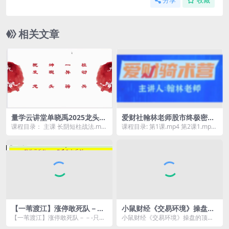
分享
收藏
相关文章
量学云讲堂单晓禹2025龙头骑
爱财社翰林老师股市终极密码
兵第28期课程系统课+收评
极点涨停战法公开课
课程目录： 主课 长阴短柱战法.mp
课程目录: 第1课.mp4 第2课1.mp4
4 画图练习.mp4 画图软件使用.mp
第2课2.mp4 第3课1.mp4...
4 ...
【一苇渡江】涨停敢死队－－-
小鼠财经《交易环境》操盘的
只履西归系列2讲
顶级维度
【一苇渡江】涨停敢死队－－-只履
小鼠财经《交易环境》操盘的顶级
西归系列2讲资源简介： 课程目
维度资源简介： 明明自己选的