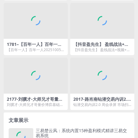
实录视频 课程目录：...
片段视频 操...
1781–【百年一人】百年一人2
【抖音盈先生】 盈线战法+视
0251005技术分析3.0 结构与
频+公式
【百年一人】百年一人20251005技
【抖音盈先生】 盈线战法+视频+公
时间 1视频80分钟
术分析3.0 结构与时间 1视频资源简
式资源简介： 抖音盈先生的上
介：...
盈...
2177-刘骥才-大师兄才哥量价
2017-路肖南钻潜交易内训2.0,
博弈基础解密（初级）
钻潜内训交易核心课
刘骥才-大师兄才哥量价博弈基础解
钻潜交易内训2.0 周会录屏 市场扫
密（初级）资源简介： 课程目
描录屏 加餐+持仓课程 券商知识精
录：...
讲 核心课...
文章展示
三易楚云风：系统内置15种盈利模式精讲三易交
易系统