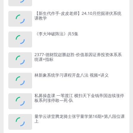
【新生代作手-皮皮老师】24.10月挖掘潜伏系统
课教学
《李大坤破阵法》共5集
2377-德财院赵勝赵胜-价值基因证券投资体系系
统课+指标
林新象系统学习课程开盘八法 视频+讲义
私募操盘课 一苇渡江 横扫天下金钱帝国连续涨停
板系列涨停敢—死-队
量学云讲堂腾龙骑士张宇量学第16期+第八段位课
上