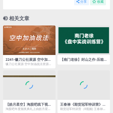
分享
收藏
相关文章
2241-镰刀公社展源 空中加油
【南门老徐】封山之作-压箱底
战法
作品《量价精讲》视频 2021
镰刀公社展源 空中加油战法资源简
年
介： 通过理解主力在高度控盘过
程...
【皓月星空】淘股吧线下视频
王春禄《期货冠军特训营》共
《短线高手的复利秘诀》
8集
淘股吧年度颁奖典礼上由皓月星空
期货冠军特训营（8视频) 王春禄公
讲解的《短线高手的复利秘诀》的
开演讲45分钟 王春禄线下培训现场