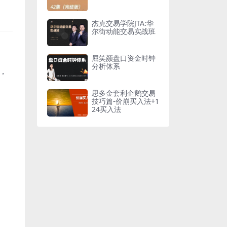
杰克交易学院JTA:华
尔街动能交易实战班
屈笑颜盘口资金时钟
分析体系
，
思多金套利企鹅交易
技巧篇-价崩买入法+1
24买入法