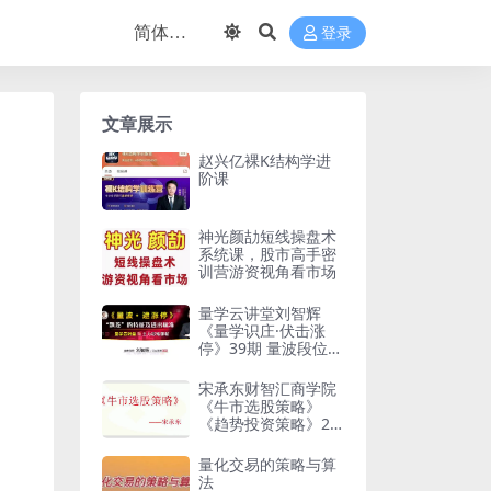
登录
文章展示
赵兴亿裸K结构学进
阶课
神光颜劼短线操盘术
系统课，股市高手密
训营游资视角看市场
量学云讲堂刘智辉
《量学识庄·伏击涨
停》39期 量波段位课
6段
宋承东财智汇商学院
《牛市选股策略》
《趋势投资策略》2
视频
量化交易的策略与算
法