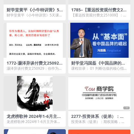
财学堂黄平《小牛特训营》5
1785–【重远投资观付费文25
天课程
1009】：说下国庆节后的股市
财学堂黄平《小牛特训营》5天课程
【重远投资观付费文251009】：说
资源简介： 课程目录： 24061...
下国庆节后的股市资源简介： ...
1772-灏泽异谈付费文25092
财学堂冯国磊《中国品牌的基
9：你作为普通人，该如何拥
本面分析一》系统课（14讲）
灏泽异谈付费文250929：你作为普
课程目录： 01 判断估值的核心指标
有财富自由认真看，耐心读，
通人，该如何拥有财富自由认真
—市盈利.mp4 02 判断竞争力的核
我把思路全写给你了
看，耐心读，我把...
心指标...
龙虎榜歌神 2024年1-6月主升
2277-投资体系（徒弟）：期
体系合集龙虎榜歌神主升体系
权策略，庄股策略
龙虎榜歌神 2024年1-6月主升体系
投资体系（徒弟）：期权策略，庄
视频
合集龙虎榜歌神主升体系 视频资源
股策略资源简介： 课程目录： 0
简介： &...
0...