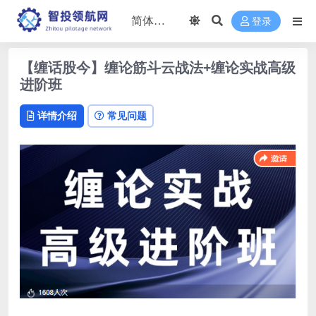
登录
【缠话股今】缠论筋斗云战法+缠论实战高级
进阶班
详情介绍
常见问题