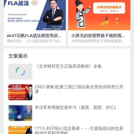
ak47石帆FLA战法期货培训视
大师兄的炒股野路子南阳视频
频,日内短线交易的核心要点、
课程2023-2024
课程目录： 1.FLA战法报名学习必
大师兄的炒股野路子南阳视频课程2
价格行为分析系统
读和相关书籍、软件 sinyee_setu
023-2024资源简介： 课程...
p...
文章展示
《文华财经官方正版高清教程》全集
2362-唐银龙(唐三线)三线论集合竞价训练营公开
课
李汉军单周期交易学习（股票、期货、外汇)
1713–刘子阳心流交易者－－-主波段战法的交易
规律交易期货课程