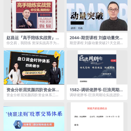
赵昌运『高手陪练实战营』第
2044–期货课程 刘森动量突破
一期，抓热点、解大势、读行
21天交易员养成八期
你交易，我陪练 资深实战高手为您
期货课程 刘森动量突破21天交易员
情、擒好股
保驾护航 为期一周，每天2小时，
养成八期资源简介： 课程目
开始股市成长之路...
录：...
资金分析屈笑颜四阶资金体系
1582–调研佬胖爷-巨浪周期论
二期内部学习资料
实战进阶
资金分析屈笑颜四阶资金体系二期
调研佬胖爷-巨浪周期论实战进阶资
内部学习资料资源简介： 课程目
源简介： 课程目录： 01+买入...
录：...