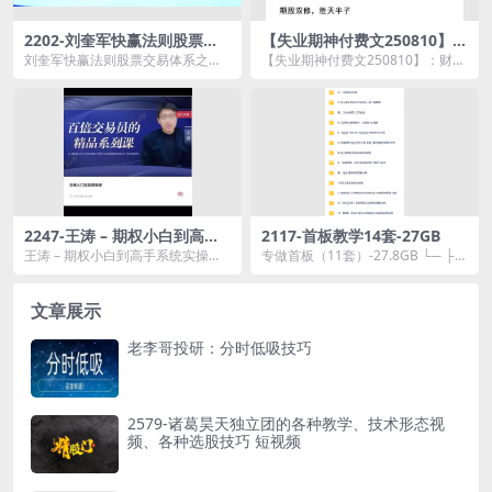
2202-刘奎军快赢法则股票交
【失业期神付费文250810】：
易体系之股票上涨的核心动力
财政月的投资机会
刘奎军快赢法则股票交易体系之股
【失业期神付费文250810】：财政
系统课+小班课+指标+学习资
票上涨的核心动力系统课+小班课
月的投资机会资源简介： 文件...
料
+指标+学习资料资源...
2247-王涛 – 期权小白到高手
2117-首板教学14套-27GB
系统实操课
王涛 – 期权小白到高手系统实操课
专做首板（11套）-27.8GB └─ ├─
资源简介： 课程目...
1.专做首板实战系统课程 │ ├─...
文章展示
老李哥投研：分时低吸技巧
2579-诸葛昊天独立团的各种教学、技术形态视
频、各种选股技巧 短视频