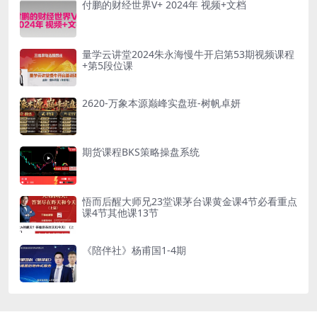
付鹏的财经世界V+ 2024年 视频+文档
量学云讲堂2024朱永海慢牛开启第53期视频课程
+第5段位课
2620-万象本源巅峰实盘班-树帆卓妍
期货课程BKS策略操盘系统
悟而后醒大师兄23堂课茅台课黄金课4节必看重点
课4节其他课13节
《陪伴社》杨甫国1-4期