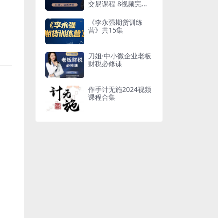
交易课程 8视频完整
版
《李永强期货训练
营》共15集
刀姐·中小微企业老板
财税必修课
作手计无施2024视频
课程合集