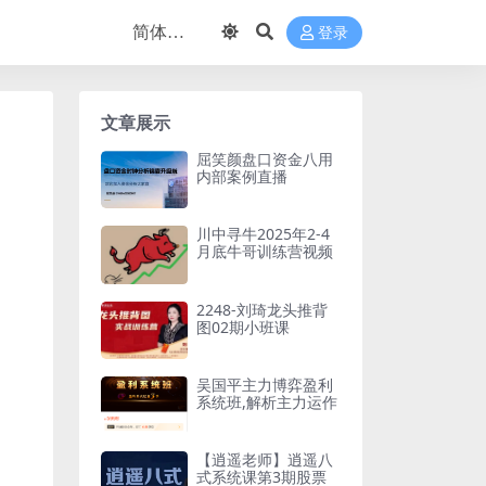
登录
文章展示
屈笑颜盘口资金八用
内部案例直播
川中寻牛2025年2-4
月底牛哥训练营视频
2248-刘琦龙头推背
图02期小班课
吴国平主力博弈盈利
系统班,解析主力运作
【逍遥老师】逍遥八
式系统课第3期股票