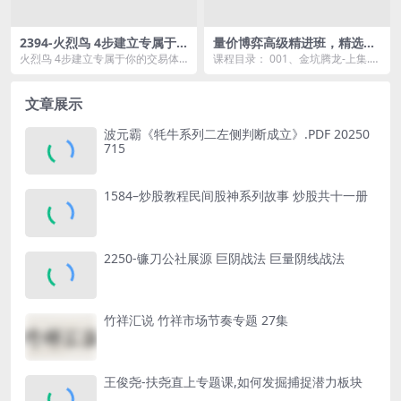
2394-火烈鸟 4步建立专属于
量价博弈高级精进班，精选高
你的交易体系
阶战法组合-刘骥才
火烈鸟 4步建立专属于你的交易体
课程目录： 001、金坑腾龙-上集.m
系资源简介： 课程目录： 01_...
p4 002、金坑腾龙-下集.mp4 00...
文章展示
波元霸《牦牛系列二左侧判断成立》.PDF 20250
715
1584–炒股教程民间股神系列故事 炒股共十一册
2250-镰刀公社展源 巨阴战法 巨量阴线战法
竹祥汇说 竹祥市场节奏专题 27集
王俊尧-扶尧直上专题课,如何发掘捕捉潜力板块