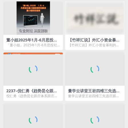
套...
型解...
董小姐2025年1月-6月思投社
【竹祥汇说】外汇小资金暴利
董小姐新闻财经解读 董小姐财
的秘密
「董小姐」2025年1月-6月思投社
【竹祥汇说】外汇小资金暴利的秘
经音频
董小姐新闻财经解读 董小姐财经音
密资源简介： 竹祥汇说《外汇小
频 赠送20...
资金...
2237–倪仁勇《趋势昆仑跟庄
量学云讲堂王岩四维三先选庄
体系跟庄战法》高阶课程系统
跟庄基训班第50期
倪仁勇《趋势昆仑跟庄体系跟庄战
量学云讲堂王岩四维三先选庄跟庄
课
法》高阶课程系统课资源简介：
基训班第50期资源简介： 课程目
学探...
录 ...