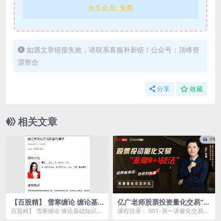
永久会员:
免费
如遇文章链接失效，请联系客服补新链！公众号：顶峰资
源整合
分享
收藏
相关文章
【百股精】 雪寒缠论 缠论基
亿广老师股票投资量化交易“非
础知识精品系列视频课程
常6+1战法”
百股精】 雪寒缠论 缠论基础知识精
课程目录： 001–第一讲量化交易的
品系列视频课程资源简介： 本
必要x.mp4 002–第二讲量化战法模