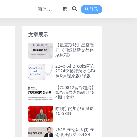
登录
文章展示
【星空期货】星空老
师《日线趋势交易体
系课程》
2246–Al Brooks阿布
2024价格行为核心PA
裸K课程原版+译版96
节
【250812智谷趋势】
智谷趋势内部研判18
4期 1文档
陈鹏宇的加密直播课–
16.6 GB
2648-缠论郭大侠-缠
论跟庄战法-0.4GB