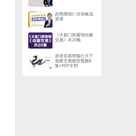
趋势围猎C-洪攻略流
派课
《大翟门郭翼翔动量
交易》共20集
游资苏南帮狼行天下
低吸交易模型视频8
集+PDF文档