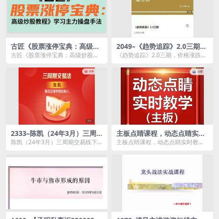
古匠《股票涨停宝典：高级炒
2049–《趋势追踪》2.0三期，
股教程》学习主力操盘手法
价格涨跌的极致转换 期货课程
古匠《股票涨停宝典：高级炒股教
《趋势追踪》2.0三期，价格涨跌的
程》学习主力操盘手法资源简介：
极致转换 期货课程资源简介： ...
职业操盘手培训教程...
2333–陈凯（24年3月）三周
主板点睛课程，动态点睛实时
期交易线下强化班
教学
陈凯（24年3月）三周期交易线下
主板点睛课程，动态点睛实时教学
强化班资源简介： 课程目录： 0...
资源简介： 精选主板核心，实时
动态跟...