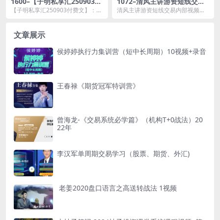
1600–【子明私享汇250903付
1072–清风主讲游资短线交易
费文】：牛市与熊市形成的原
内部视频，龙头战法实战课程
【子明私享汇250903付费文】：牛
清风主讲游资短线交易内部视频，
因
市与熊市形成的原因资源简介： ...
龙头战法实战课程资源简介： 课
程目...
文章展示
侯婷婷执行力集训营（短中长周期）10视频+录音
王春禄《期货冠军特训营》
曾海龙-《交易系统必学篇》（机构T+0战法）20
22年
李汉军单周期交易学习（股票、期货、外汇)
老姜2020盘口语言之高送转战法 1视频