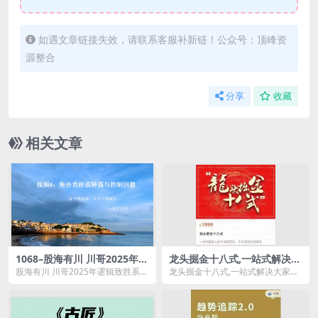
如遇文章链接失效，请联系客服补新链！公众号：顶峰资
源整合
分享
收藏
相关文章
1068–股海有川 川哥2025年逻
龙头掘金十八式,一站式解决大
辑致胜系统课程
家不敢做龙头、不会做龙头的
股海有川 川哥2025年逻辑致胜系统
龙头掘金十八式,一站式解决大家不
难题
课程资源简介： 课程目录： ...
敢做龙头、不会做龙头的难题资源
简介： ...