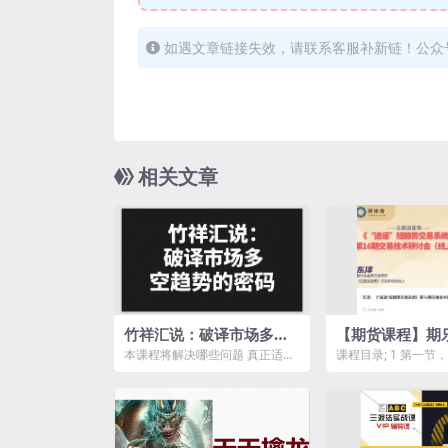
如遇文章链接失效，请联系客服补新链！公众
相关文章
竹祥汇说：破译市场多空
【期货课程】期
趋势的密码
泽：《“逍遥”短
本课程将解决哪些问题 真正适合
课程目录; 1 第一节
系统》第16期交
绝大多数人盈利的操作模式有哪
品种 .mp4 2 第二
些？ 大资金机构的思维...
的四大模型...
讨会（线上）