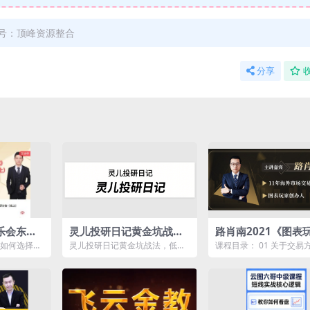
号：顶峰资源整合
分享
乐会东
灵儿投研日记黄金坑战
路肖南2021《图表玩
趋势交易
法，低吸一招鲜，决胜黄
交易学社》交易核心
，如何选择好
灵儿投研日记黄金坑战法，低吸
课程目录： 01 关于交易
易技术研
金坑
潜交易
节短趋势机会
一招鲜，决胜黄金坑资源简介：
阐述.m4a 01 关于交易
课程目...
述.pdf ...