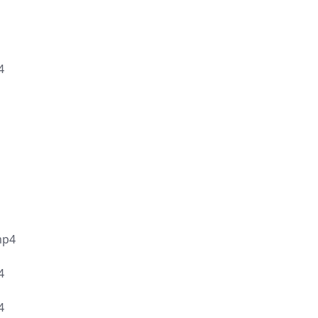
4
p4
4
4