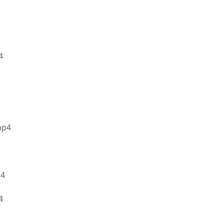
4
p4
4
4