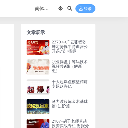
登录
文章展示
2379-中广云张程乾
坤定势擒牛特训营公
开课7节+指标
职业操盘手筹码技术
视频共9课（解新
忠）
十大起爆点模型精讲
专题赵兴亿
马力波段炼金术基础
篇+进阶篇
2107–胡子老师卓越
投资实战专栏 财报分