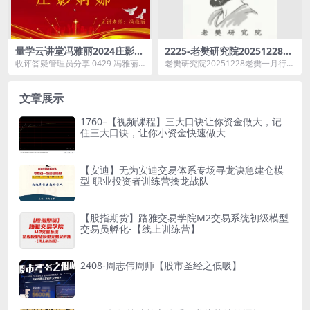
量学云讲堂冯雅丽2024庄影婀
2225-老樊研究院20251228老
娜第2期课程正课系统课+收评
樊一月行情投资策略！视频
收评答疑管理员分享 0429 冯雅丽
老樊研究院20251228老樊一月行情
共53视频
+课件 共2文件
公开收评.mp4 0430 冯雅丽 助教
投资策略！视频+课件 共2文件资源
分...
简介： ...
文章展示
1760–【视频课程】三大口诀让你资金做大，记
住三大口诀，让你小资金快速做大
【安迪】无为安迪交易体系专场寻龙诀急建仓模
型 职业投资者训练营擒龙战队
【股指期货】路雅交易学院M2交易系统初级模型
交易员孵化-【线上训练营】
2408-周志伟周师【股市圣经之低吸】