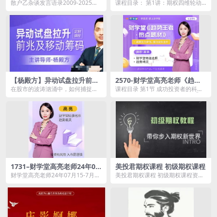
5年1月历年合集精校版（一二
8集
散户乙杂谈发言语录2009-2025年1
课程目录： 第1讲：期权四维轮动
级目录V2.1.2版667页53万
月历年合集精校版（一二级目录V2.
思维导图.mp4 第2讲：方向交易系
字）
1.2...
统.mp4 ...
【杨殿方】异动试盘拉升前兆
2570-财学堂高亮老师《趋势
及移动筹码洞察主力意图
王者·解密主力热点题材》高级
在股市的波涛汹涌中，如何捕捉到
课程目录 第1节 成功投资者的科学
操盘原理
异动试盘拉升的前兆？又如何洞察
投资理念.mp4 第2节 万化定基①-
移动筹码的秘密？今天...
交易大佬...
1731–财学堂高亮老师24年07
美投君期权课程 初级期权课程
月15-7月21日5天小牛特训营
财学堂高亮老师24年07月15-7月21
美投君期权课程 初级期权课程资源
日5天小牛特训营资源简介： ...
简介： 课程目录 Chapter...