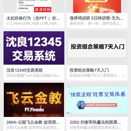
太妃价格行为（含PPT ）价格
涨停培训班 5日特训营-无为二
行为策略分析电子版资料视频
师兄李栋
L12_mp4 L08A_mp4 L10B_mp4 L1
课程目录： 第一课：涨停交易之连
学习资料
6B_mp4 L15A_...
板战法.mp4 第二课：涨停交易之反
包战法.mp...
沈良12345交易系统
投资组合策略7天入门
启动点视频1.avi 启动点视频2.avi
投资组合策略7天入门资源简介：
启动点视频3.avi 启动点视频4....
课程目录 01课时1-投资组合策...
2604–云聪飞云金教 波浪理论
2202-刘奎军快赢法则股票交
谐波理论
易体系之股票上涨的核心动力
云聪飞云金教 波浪理论谐波理论资
刘奎军快赢法则股票交易体系之股