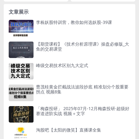
系统课+小班课+指标+学习资
源简介： 课程目录： 课时1：1...
票上涨的核心动力系统课+小班课
料
+指标+学习资料资源...
文章展示
李栋妖股特训营，教你如何选妖股-39课
【期货课程】《技术分析原理课》操盘必修版_大
鱼的交易课堂
峰级交易技术区别九大定式
曹茂桂黄金拦截战法波段抄底 精准划分个股重要
拐点 视频8集
「梅森投研」 2025年07月-12月梅森投研·超级好
赛道进阶实战 视频＋文字
淘股吧【太阳的微笑】直播课全集