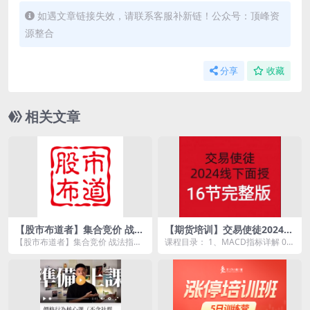
如遇文章链接失效，请联系客服补新链！公众号：顶峰资
源整合
分享
收藏
相关文章
【股市布道者】集合竞价 战法
【期货培训】交易使徒2024线
指标+配套文档
下培训六套16节
【股市布道者】集合竞价 战法指标
课程目录： 1、MACD指标详解 00
+配套文档资源简介： 文件目
1.MACD指标详解.mp4 2、T型态
录：...
战...