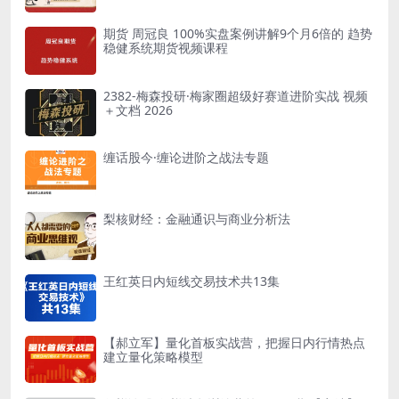
期货 周冠良 100%实盘案例讲解9个月6倍的 趋势
稳健系统期货视频课程
2382-梅森投研·梅家圈超级好赛道进阶实战 视频
＋文档 2026
缠话股今·缠论进阶之战法专题
梨核财经：金融通识与商业分析法
王红英日内短线交易技术共13集
【郝立军】量化首板实战营，把握日内行情热点
建立量化策略模型