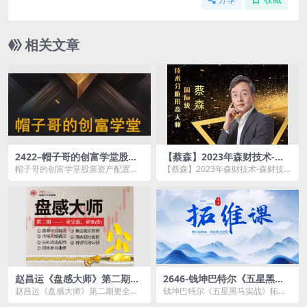
相关文章
2422–帽子哥的创富学堂股票
【蔡森】2023年森财技术-森
资产配置基金详解视频
财技术基础+进阶+宏观+经典
帽子哥的创富学堂股票资产配置基
【蔡森】2023年森财技术-森财技术
技术分析–62.3 GB
金详解视频资源简介： 课程目
基础+进阶+宏观+经典技术分析资
录： ...
源简介： &...
赵昌运《盘感大师》第二期更
2646-钱坤巴特尔《五星黑马
全面，更实战
实战》拓维课+指标-2.13 GB
赵昌运《盘感大师》第二期更全
钱坤巴特尔《五星黑马实战》拓维
面，更实战资源简介： 无盘感，
课+指标资源简介： 课程目录：