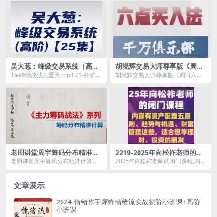
何谈操...
《...
吴大葱：峰级交易系统（高
胡晓辉交易大师尊享版《周日
阶）【25集】
六点定位法直播》
15-峰级战法九重天.mp4 21-外扩峰
胡晓辉交易大师尊享版《周日六点
定式.mp4 10-多线详解.mp4 ...
定位法直播》资源简介： 课程目
录：...
老周讲堂周宇筹码分布精准计
2219-2025年向松祚老师的闭
算！想知道主力有没有出逃？
门课程,内容有资产配置五原
老周讲堂周宇筹码分布精准计算！
2025年向松祚老师的闭门课程,内容
筹码分布形态告诉你
则、趋势与机遇等
想知道主力有没有出逃？筹码分布
有资产配置五原则、趋势与机遇等
形态告诉你资源简介：...
资源简介： &...
文章展示
2624-情绪作手犀锋情绪流实战初阶小班课+高阶
小班课