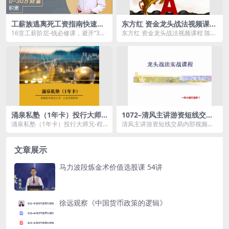
工薪族逃离死工资指南快速实
东方红 资金龙头战法视频课程
现0-30万财富积累16堂实用理
陈晨系统培训课
16堂工薪阶层-钱必修课，避开“3
东方红 资金龙头战法视频课程 陈晨
财课
高”误区，轻松实现0-30万财富积累
系统培训课 资金龙头战法的理念.m
第01课...
p4 资金龙...
涌泉私塾（1年卡）投行大师
1072–清风主讲游资短线交易
兄-程郡掌握股市掘金之术，让
内部视频，龙头战法实战课程
涌泉私塾（1年卡）投行大师兄-程
清风主讲游资短线交易内部视频，
投资更简单
郡掌握股市掘金之术，让投资更简
龙头战法实战课程资源简介： 课
单资源简介： &n...
程目...
文章展示
马力波段炼金术价值选股课 54讲
徐远观察《中国货币政策的逻辑》