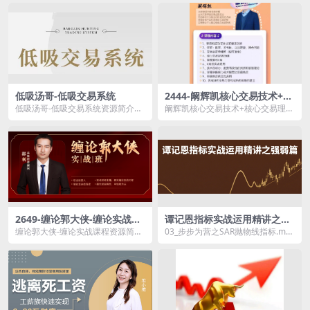
低吸汤哥-低吸交易系统
2444-阚辉凯核心交易技术+核
心交易理念
低吸汤哥-低吸交易系统资源简介：
阚辉凯核心交易技术+核心交易理念
如果你追高经常被套，打板又下
资源简介： 课程目录： 01_第...
不...
2649-缠论郭大侠-缠论实战课
谭记恩指标实战运用精讲之强
程-1.6GB
弱篇
缠论郭大侠-缠论实战课程资源简
03_步步为营之SAR抛物线指标.mp
介： 课程目录： 10缠论一卖实
4 01_高下立判之RSI强弱指标.mp
战...
4...