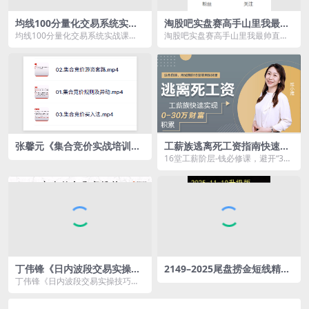
均线100分量化交易系统实战
淘股吧实盘赛高手山里我最帅
课（张帆）
直播视频2024合集
均线100分量化交易系统实战课
淘股吧实盘赛高手山里我最帅直播
（张帆）资源简介： 万事万物
视频2024合集资源简介： 课程
均...
目...
张馨元《集合竞价实战培训》
工薪族逃离死工资指南快速实
共3集
现0-30万财富积累16堂实用理
16堂工薪阶层-钱必修课，避开“3
财课
高”误区，轻松实现0-30万财富积累
第01课...
丁伟锋《日内波段交易实操技
2149–2025尾盘捞金短线精品
巧》3天课程
指标通达信手机电脑通用主副
丁伟锋《日内波段交易实操技巧》3
图+选股
天课程资源简介： 课程目录： 1...