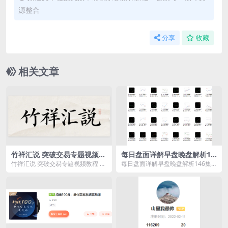
源整合
分享
收藏
相关文章
竹祥汇说 突破交易专题视频教
每日盘面详解早盘晚盘解析14
程 11集
6集老k
竹祥汇说 突破交易专题视频教程 11
每日盘面详解早盘晚盘解析146集
集资源简介： 课程目录 01...
老k资源简介： 课程目录： 1....