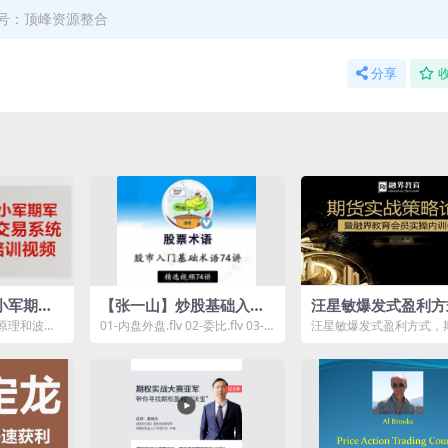
号：顶峰资源整合
分享
小军期货2
【张一山】炒股基础入门
汪星敏爆发式盈利方
全局架构
股市基础术语精讲74集
期货实战策略论坛暨
原理和波段
01-内盘外盘.flv 02-委比.flv 03-
汪星敏爆发式盈利方式，
教育会员实操内训会
 1 如何在
经典散户和主力心态图.flv ...
战策略论坛暨融界教育会
内训会资源简介： &nb...