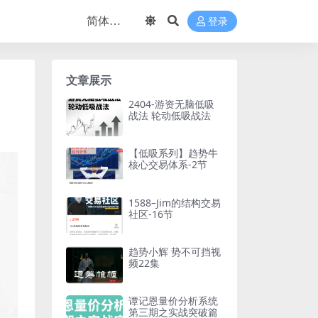
登录
文章展示
2404-游资无脑低吸
战法 轮动低吸战法
【低吸系列】趋势牛
核心交易体系-2节
1588–Jim的结构交易
社区-16节
趋势小辉 势不可挡视
频22集
谭记恩量价分析系统
第三期之实战突破篇