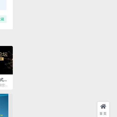
收藏
式，
融界
期货实
员实操
首页