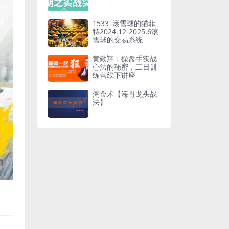
1533–滚雪球的猫菲
特2024.12-2025.6滚
雪球的交易系统
黄勤翔：操盘手实战
心法的秘密，二日训
练营线下讲座
淘金术【海哥龙头战
法】