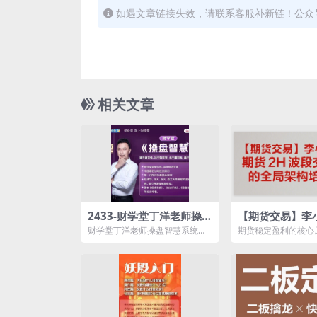
如遇文章链接失效，请联系客服补新链！公众
相关文章
2433-财学堂丁洋老师操
【期货交易】李
盘智慧系统课
H波段交易系统
财学堂丁洋老师操盘智慧系统课
期货稳定盈利的核心
培训视频
资源简介： 课程目录 第1节 操
交易系统讲解 课程目录
盘智...
盘立方中加载2H系...