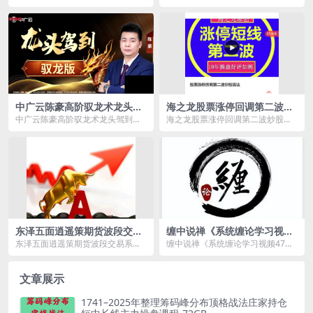
票池战法资源简介： 课程目录 0
建仓跟.mp4 02_下跌趋势缩倍量阴
0...
的买入条...
中广云陈豪高阶驭龙术龙头驾
海之龙股票涨停回调第二波炒
到驭龙版小班课
股战法，涨停短线第二波
中广云陈豪高阶驭龙术龙头驾到驭
海之龙股票涨停回调第二波炒股战
龙版小班课资源简介： 课程目
法，涨停短线第二波资源简介：
录： ...
课程...
东泽五面逍遥策期货波段交易
缠中说禅《系统缠论学习视频
系统视频6集
47课+48集答疑课》
东泽五面逍遥策期货波段交易系统
缠中说禅《系统缠论学习视频47课
视频6集 1.【期货波段】第一节：如
+48集答疑课》资源简介： 课程...
何解读五面波段...
文章展示
1741–2025年整理筹码峰分布顶格战法庄家持仓