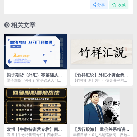
分享
收藏
相关文章
梁子期货（外汇）零基础从入
【竹祥汇说】外汇小资金暴利
门到精通
的秘密
梁子期货（外汇）零基础从入门到
【竹祥汇说】外汇小资金暴利的秘
精通资源简介： 本套课程我将从
密资源简介： 竹祥汇说《外汇小
最基...
资金...
袁博【牛散特训营专栏】四象
【风行股海】 量价关系精讲-
限股票池战法
风行股海 2024视频课程
袁博【牛散特训营专栏】四象限股
课程目录： 01_凡是缩倍阴，反包