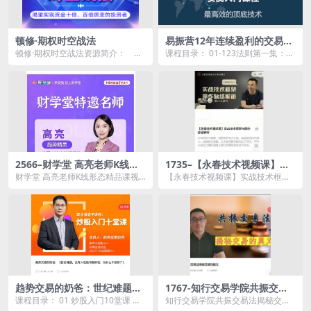
顿修·期权时空战法
易振营12年连续盈利的交易系
统：123法则和2B法则深度讲
顿修·期权时空战法资源简介： 期
课程目录： 01-123法则第一集：12
解
权，作为我国资本市场发展的一项
3法则的操作前提条件.mp4 02-12...
趋...
2566–财学堂 高亮老师K线形
1735–【永春技术视频课】实
态精品课视频7集
战技术框架与操作脉络解析
财学堂 高亮老师K线形态精品课视
【永春技术视频课】实战技术框架
频7集资源简介： 课程目录： 0...
与操作脉络解析资源简介： 本系
列技...
趋势交易的奶爸：世纪难题，
1767-知行交易学院共振交易
总有人在股市-到钱，为什么不
法揭秘交易的奥义
课程目录： 01 炒股入门10堂课 ｜
知行交易学院共振交易法揭秘交易
是你？
给投资新手的一些话 .mp4 02 炒
的奥义资源简介： 课程目录： 内