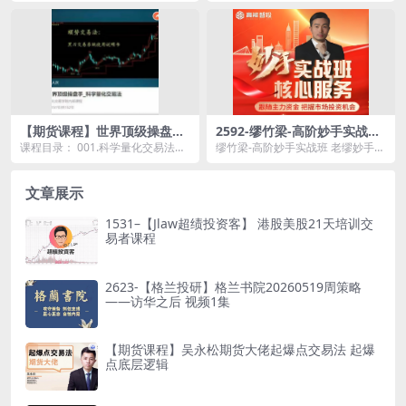
股...
部...
【期货课程】世界顶级操盘手_
2592-缪竹梁-高阶妙手实战班
科学量化交易法
老缪妙手跟庄高阶实战直播课
课程目录： 001.科学量化交易法：
缪竹梁-高阶妙手实战班 老缪妙手跟
行情速度和空间规律.html 002.科学
庄高阶实战直播课资源简介：
量...
课...
文章展示
1531–【Jlaw超绩投资客】 港股美股21天培训交
易者课程
2623-【格兰投研】格兰书院20260519周策略
——访华之后 视频1集
【期货课程】吴永松期货大佬起爆点交易法 起爆
点底层逻辑