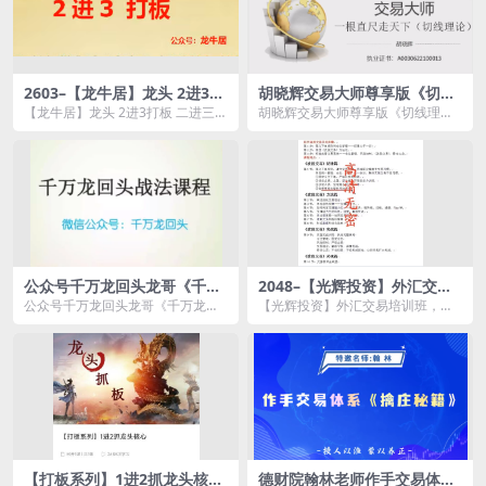
2603–【龙牛居】龙头 2进3打
胡晓辉交易大师尊享版《切线
板 二进三战法
理论技术教学》一根直尺走天
【龙牛居】龙头 2进3打板 二进三战
胡晓辉交易大师尊享版《切线理论
下
法资源简介： 课程目录： 课...
技术教学》一根直尺走天下资源简
介： ...
公众号千万龙回头龙哥《千万
2048–【光辉投资】外汇交易
龙回头战法课程》
培训班，外汇波段交易，波段
公众号千万龙回头龙哥《千万龙回
【光辉投资】外汇交易培训班，外
交易支撑阻力位原理与运用详
头战法课程》资源简介： 课程目
汇波段交易，波段交易支撑阻力位
细教程
录：...
原理与运用详细教程资...
【打板系列】1进2抓龙头核心
德财院翰林老师作手交易体系