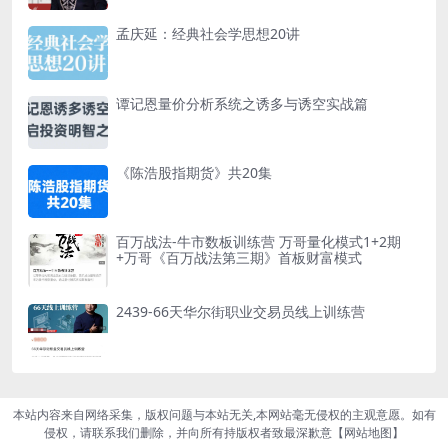
孟庆延：经典社会学思想20讲
谭记恩量价分析系统之诱多与诱空实战篇
《陈浩股指期货》共20集
百万战法-牛市数板训练营 万哥量化模式1+2期
+万哥《百万战法第三期》首板财富模式
2439-66天华尔街职业交易员线上训练营
本站内容来自网络采集，版权问题与本站无关,本网站毫无侵权的主观意愿。如有
侵权，请联系我们删除，并向所有持版权者致最深歉意【
网站地图
】