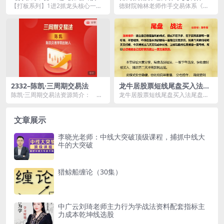
一进二
《擒庄秘籍》高阶系统课26节
【打板系列】1进2抓龙头核心一进
德财院翰林老师作手交易体系《擒
二资源简介： 课程目录： 进2抓...
庄秘籍》高阶系统课26节资源简
介： ...
2332–陈凯·三周期交易法
龙牛居股票短线尾盘买入法尾
盘战法
陈凯·三周期交易法资源简介： 陈
龙牛居股票短线尾盘买入法尾盘战
凯老师结合20余年的实战经验，
法资源简介： 课程目录： 尾盘战
提...
法...
文章展示
李晓光老师：中线大突破顶级课程，捕抓中线大
牛的大突破
猎鲸船缠论（30集）
中广云刘琦老师主力行为学战法资料配套指标主
力成本乾坤线选股