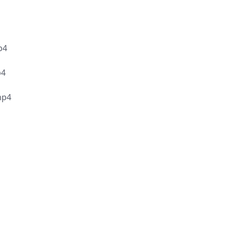
p4
4
p4