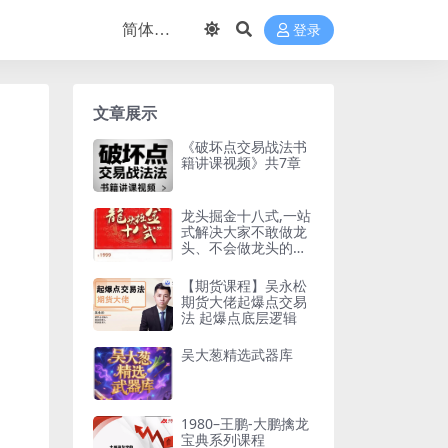
登录
文章展示
《破坏点交易战法书
籍讲课视频》共7章
龙头掘金十八式,一站
式解决大家不敢做龙
头、不会做龙头的难
题
【期货课程】吴永松
期货大佬起爆点交易
法 起爆点底层逻辑
吴大葱精选武器库
1980–王鹏-大鹏擒龙
宝典系列课程