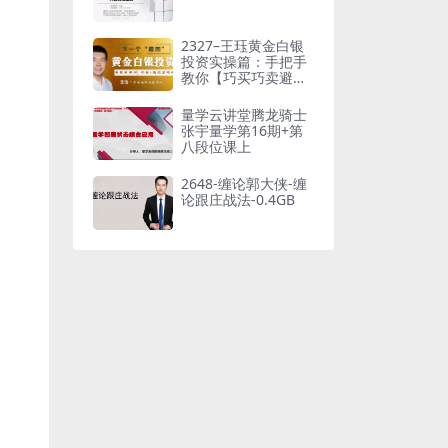
2327–王珏黄金白银
投资实操篇：手把手
教你【巧买巧卖避
坑】大攻略
量学云讲堂腾龙骑士
张宇量学第16期+第
八段位课上
2648-缠论郭大侠-缠
论跟庄战法-0.4GB