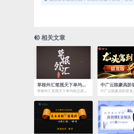
相关文章
草根外汇笔视天下单均线
中广云陈豪高阶
交易系统老k
头驾到驭龙版小
草根外汇笔视天下单均线交易系
中广云陈豪高阶驭龙
统老k资源简介： 课程目录：
驭龙版小班课资源简
第1集...
目录： ...