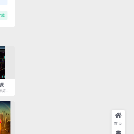
收藏
课
源简
频课
首页