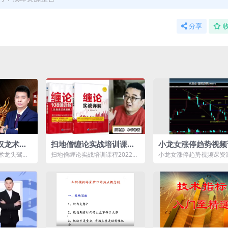
分享
驭龙术龙
扫地僧缠论实战培训课程2
小龙女涨停趋势视频
班课
022读缠札记培训视频全
术龙头驾到
扫地僧缠论实战培训课程2022读
小龙女涨停趋势视频课资
套教程
介： 课程
缠札记培训视频全套教程资源简
介： 小龙女涨停趋势视
介： ...