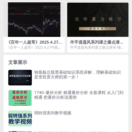
交易...
《百年一人超哥》2025.4.27
作手逍遥风系列课之爆点潜伏-
均线与动态百分比 推动与衰竭
辅助课程
《百年一人超哥》2025.4.27均线与
作手逍遥风系列课之爆点潜伏-辅助
视频
动态百分比 推动与衰竭 视频资源简
课程资源简介： 课程目录 极道
介： ...
体...
文章展示
独孤板总股票基础知识系统讲解，理解基础知识
是变投资大师的第一步！
1740–量价分析 精通量价分析 全套课程 从入门到
精通 把量价分析说透彻
弱转强系列教学视频