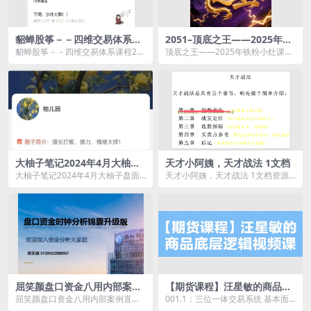
貂蝉股筝－－四维交易体系课
2051–顶底之王——2025年铁
程2024.9-12月
粉小灶课
貂蝉股筝－－四维交易体系课程20
顶底之王——2025年铁粉小灶课资
24.9-12月资源简介： 课程...
源简介： 课程目录： 顶底之王...
大柚子笔记2024年4月大柚子
天才小阿姨，天才战法 1文档
盘面深度学柚儿园专属解读
大柚子笔记2024年4月大柚子盘面
天才小阿姨，天才战法 1文档资源
深度学柚儿园专属解读资源简介：
简介： 课程目录： 天才小阿姨
...
（...
屈笑颜盘口资金八用内部案例
【期货课程】汪星敏的商品底
直播
层逻辑视频课
屈笑颜盘口资金八用内部案例直播
001.1：三位一体交易系统 基本面
资源简介： 课程目录： 01 超级...
分析（1）.mp4 002.2：三位一体