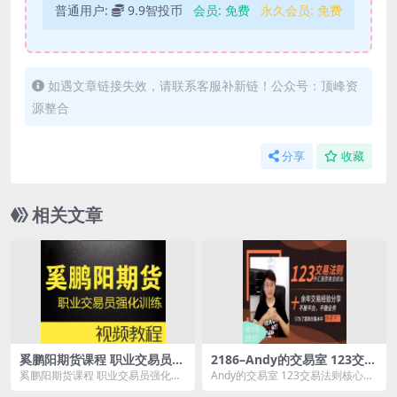
普通用户:
9.9智投币
会员:
免费
永久会员:
免费
如遇文章链接失效，请联系客服补新链！公众号：顶峰资
源整合
分享
收藏
相关文章
奚鹏阳期货课程 职业交易员强
2186–Andy的交易室 123交易
化训练营 买卖核心技术视频全
法则核心内部课 外汇期货培训
奚鹏阳期货课程 职业交易员强化训
Andy的交易室 123交易法则核心内
套
视频课程
练营 买卖核心技术视频全套资源简
部课 外汇期货培训视频课程资源简