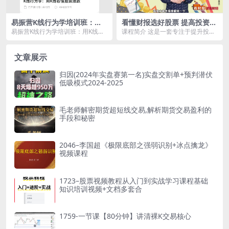
易振营K线行为学培训班：用K
看懂财报选好股票 提高投资胜
线看懂股票涨跌
率
易振营K线行为学培训班：用K线看
课程简介 这是一套专注于提升投资
懂股票涨跌资源简介： 课程一共
者财报分析能力和选股技巧的课
十...
程。 通过详细解读财...
文章展示
归因(2024年实盘赛第一名)实盘交割单+预判潜伏
低吸模式2024-2025
毛老师解密期货超短线交易,解析期货交易盈利的
手段和秘密
2046–李国超《极限底部之强弱识别+冰点擒龙》
视频课程
1723–股票视频教程从入门到实战学习课程基础
知识培训视频+文档多套合
1759-一节课【80分钟】讲清裸K交易核心