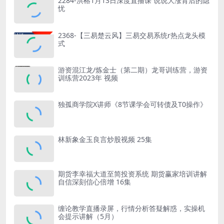
2284-洪榕1月13日深度直播课 说说大涨背后的隐
忧
2368-【三易楚云风】三易交易系统r热点龙头模
式
游资混江龙/炼金士（第二期）龙哥训练营，游资
训练营2023年 视频
独孤商学院X讲师《8节课学会可转债及T0操作》
林新象金玉良言炒股视频 25集
期货李幸福大道至简投资系统 期货赢家培训讲解
自信深刻信心倍增 16集
缠论教学直播录屏，行情分析答疑解惑，实操机
会提示讲解（5月）