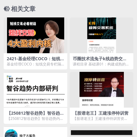
相关文章
2421-基金经理COCO：短线
币圈技术流兔子k线趋势交易
交易专栏隔日短线交易技巧，
系统
基金经理COCO：短线交易专栏隔
课程目录 基础课01：构建成熟的趋
职业交易员教你做短线
日短线交易技巧，职业交易员教你
势思维.mp4 基础课02：构建成熟
做短线资源简介： ...
的空间思维...
【250812智谷趋势】智谷趋势
【股谱老王】王建涨停特训营
内部研判184期 1文档
【250812智谷趋势】智谷趋势内部
【股谱老王】王建涨停特训营资源
研判184期 1文档资源简介： ...
简介： 市场上存在90度飙升的个
股...