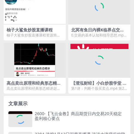
柚子大鲨鱼炒股直播课程
北冥有鱼日内裸K临界点交易
方法期货培训
柚子大鲨鱼炒股直播课程资源简
0.交易的基本认知和指导思想.mp4
介： 课程目录： 1224柚子大鲨
1.交易只做两种形态.mp4 2.盈利逻
鱼...
辑...
高点卖出原理和经典形态精讲
【澄泓财经】小白炒股学堂 心
赵兴亿
路-如何寻找强势股 3视频
高点卖出原理和经典形态精讲赵兴
第1讲：判断个股买卖点.mp4 第2
亿资源简介： 课程目录： 01_1...
讲：强势股的特征.mp4 第3讲：怎
样寻找强...
文章展示
2600-【飞云金教】商品期货日内交易20天稳定
盈利核心要点