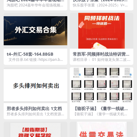
视频汇总
V+视频合集-45.5 GB
淘股吧 2024嘉年华年会现场视频汇
快乐股手张重（2024-2025）V+视
总资源简介： 今天给大家分享...
频合集资源简介： 课程目...
t4–外汇-58套-164.88GB
常胜军-同频择时战法特训营，
操盘必修课实战绝技简单高效!
文件目录.txt 链接: https://pan.bai
课程目录： 01 如何做龙头第二波.
du.co...
mp4 02 财经夜谈-箱体擒牛战法.m
p4...
邢者多头排列如何卖出 1文档
【骆驼子涵】《量学一线破天
机，二点定乾坤的强势低吸》
邢者多头排列如何卖出 1文档资源
【骆驼子涵】《量学一线破天机，
简介： 课程目录： 多头排列，
二点定乾坤的强势低吸》资源简
如...
介： ...