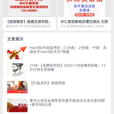
【股指期货】路雅交易学院M
外汇期货教程供需交易法 文档
2交易系统初级模型交易员孵
课程目录 001.M2交易系统系统号
外汇期货教程供需交易法 文档资源
化-【线上训练营】
子系统答疑公开直播-语音直播.html
简介： 课程目录： 0102确定...
00...
文章展示
macd技术操盘绝技（三步曲）之初级、中级、高
级技术macd技术共7视频
2168-【老樊研究院】20251130老樊周策略：12
月行情交易策略
【打板系列】情绪周期
量学云讲堂金城李亚民量学擒龙伏击龙头第56期
+量学9段位课