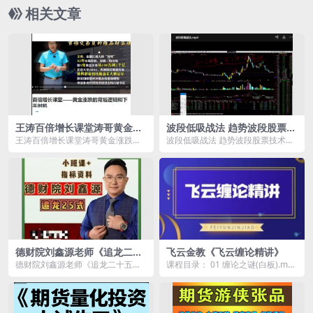
相关文章
王涛百倍增长课堂涛哥黄金涨
波段低吸战法 趋势波段股票技
跌的背后逻辑和下手时机 1视
术视频教程 视频+文档
王涛百倍增长课堂涛哥黄金涨跌的
波段低吸战法 趋势波段股票技术视
频
背后逻辑和下手时机 1视频资源简
频教程 视频+文档资源简介： 波
介： ...
段...
德财院刘鑫源老师《追龙二十
飞云金教《飞云缠论精讲》
五式》小班课+指标资料
德财院刘鑫源老师《追龙二十五
课程目录： 01 缠论之谜(白板).mp4
式》小班课+指标资料资源简介：
02 缠论整体概述（白板）.mp4 ...
课程...