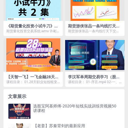
《期货量化投资小试牛刀》共
期货游侠张品一条均线打天下
2集
交易系统大道至简技术理念课
期货量化投资交易系统.wmv 许彬期
期货游侠张品一条均线打天下交易
程
货缺口理论.flv
系统大道至简技术理念课程资源简
介： ...
【天智一飞】一飞金融28天股
李汉军单周期交易学习（股
票职业短线特训营06期
票、期货、外汇)
课程目录： 01.28天职业短线蜕变
课程目录： 01-序言.mp4 02-一、
特训营–开营序.mp4 02.28天短线蜕
学习要求、资金曲线和理念.mp4 0
变...
3...
文章展示
选股宝阿基师傅-2020年短线实战训练营视频50
讲课程
【老姜】苏秦背剑的最新应用