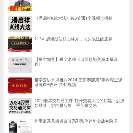
《潘启祥K线大法》共3节课1个视频全概括
2134–超短战法核心体系，龙头战法的逻辑
【星空期货】星空老师《日线趋势交易体系课
程》
量学云讲堂冯雅丽2024 庄影婀娜第3期课程正课
系统课+收评 共45视频
2024股票交易通关课-打开交易大门的钥匙、炒股
如炒菜，炒的是股票，手艺是交易
作手逍遥风极道白骑系列涨停趋势实战初阶课