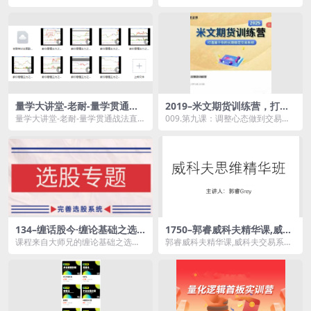
_风行资金流向战法1：启动量.mp4
资源简介： 课程目录： 简单君发
...
起...
量学大讲堂-老耐-量学贯通战
2019–米文期货训练营，打造
法直播 教你看懂主力视频课 8
属于你的长期稳定交易系统
量学大讲堂-老耐-量学贯通战法直播
009.第九课：调整心态做到交易的
视频
教你看懂主力视频课 8视频资源简
一致性【】mp4 006.第六课：捕捉
介： &nb...
龙头品种...
134–缠话股今·缠论基础之选
1750–郭睿威科夫精华课,威科
股专题,完善选股系统
夫交易系统
课程来自大师兄的缠论基础之选股
郭睿威科夫精华课,威科夫交易系统
专题。年线附近基本都不是日线1
资源简介： 课程目录： 精华课1...
买。涨幅比较大如何定...