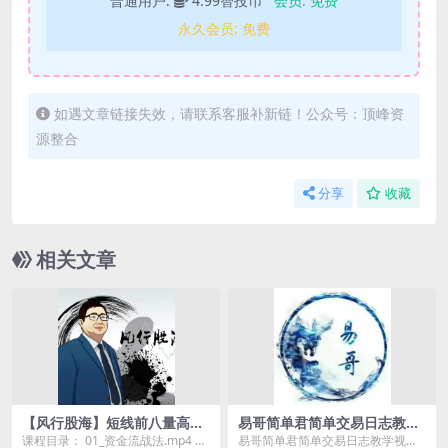
普通用户:
4.99智投币
会员:
免费
永久会员:
免费
如遇文章链接失效，请联系客服补新链！公众号：顶峰资
源整合
分享
收藏
相关文章
【风行股海】短线前八量高级
易哥简单君简单交易日志教学
课程风行资金流向战法
视频
课程目录： 01_资金流战法.mp4 02
易哥简单君简单交易日志教学视频