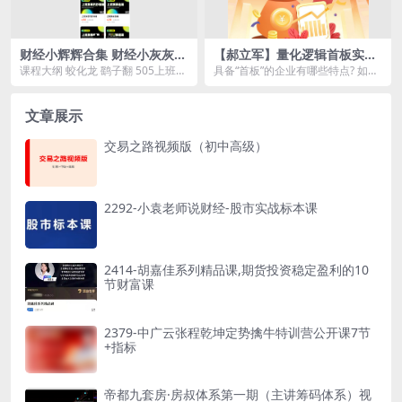
财经小辉辉合集 财经小灰灰
【郝立军】量化逻辑首板实训
小辉辉战法合集-26.9 GB
营
课程大纲 蛟化龙 鹞子翻 505上班
具备“首板”的企业有哪些特点? 如何
党-摸鱼篇。 508小白白抄底篇。 5
筛选符合首板的优质企业? 散户如何
10上...
构建量化首...
文章展示
交易之路视频版（初中高级）
2292-小袁老师说财经-股市实战标本课
2414-胡嘉佳系列精品课,期货投资稳定盈利的10
节财富课
2379-中广云张程乾坤定势擒牛特训营公开课7节
+指标
帝都九套房·房叔体系第一期（主讲筹码体系）视