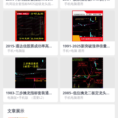
级龙头战法
据交易短线分析神器公式技术
尚局说全套指标MOS超级龙头战法
手机电脑通用
入门通达信主力
资源简介： 课程目录： MOS超...
2015-通达信股票成功率高达9
1991-2025新突破涨停倍量阴
0%分时图做T支撑线买入压力
指标主力资金战法量化模型套
手机+电脑版
手机+电脑 通用
线高抛很简单
装波段核心指标
1983-三步擒龙指标套装通达
2085–低位擒龙二板定龙头战
信2副图1选股公式监控游资主
法炒股票通达信指标公式源码
电脑版+手机版 （需要L2）
手机电脑通用
力埋伏抓启动点
一进二打板神器
文章展示