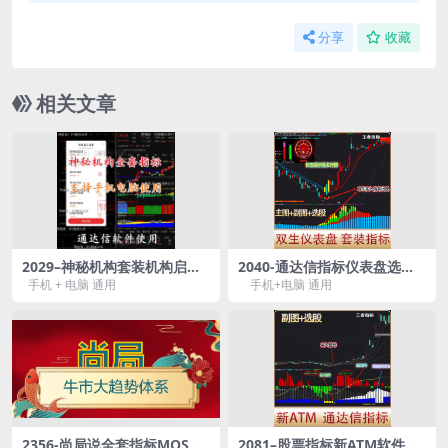
分享
收藏
相关文章
2029–神秘机构套装机构启动
2040-通达信指标仪表盘选选
短线指标公式筹码监控资金动
股抓主升浪短中长线分析神器
手机 + 电脑 通用
手机+电脑 通用
向手机电脑版
系统主力选股器
2356-尚局说全套指标MOS超
2081–股票指标新ATM软件数