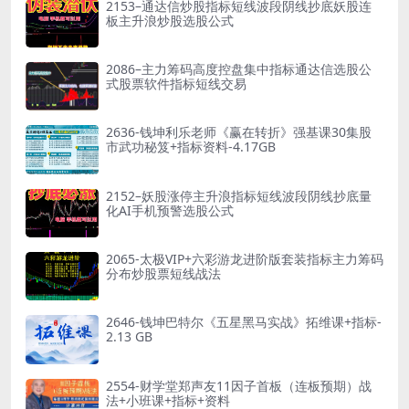
2153–通达信炒股指标短线波段阴线抄底妖股连
板主升浪炒股选股公式
2086–主力筹码高度控盘集中指标通达信选股公
式股票软件指标短线交易
2636-钱坤利乐老师《赢在转折》强基课30集股
市武功秘笈+指标资料-4.17GB
2152–妖股涨停主升浪指标短线波段阴线抄底量
化AI手机预警选股公式
2065-太极VIP+六彩游龙进阶版套装指标主力筹码
分布炒股票短线战法
2646-钱坤巴特尔《五星黑马实战》拓维课+指标-
2.13 GB
2554-财学堂郑声友11因子首板（连板预期）战
法+小班课+指标+资料