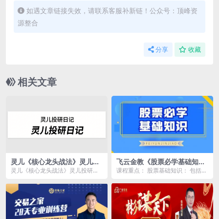
如遇文章链接失效，请联系客服补新链！公众号：顶峰资
源整合
分享
收藏
相关文章
灵儿《核心龙头战法》灵儿投
飞云金教《股票必学基础知
研日记
识》
灵儿《核心龙头战法》灵儿投研日
课程重点： 股票基础知识： 包括股
记资源简介： 课程目录 01 龙头...
票起源、定义，蓝筹股、股票派
息、送股等基本概念...