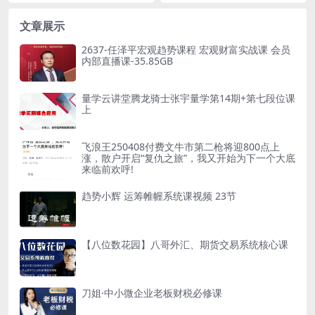
市职业操盘手成长之“必修课”
分析体系期货课程资源简介： 课
性了解盘口语言奥秘，股市职业操
程...
盘手成长之“必修课”...
文章展示
2637-任泽平宏观趋势课程 宏观财富实战课 会员
内部直播课-35.85GB
量学云讲堂腾龙骑士张宇量学第14期+第七段位课
上
飞浪王250408付费文牛市第二枪将迎800点上
涨，散户开启“复仇之旅”，我又开始为下一个大底
来临前欢呼!
趋势小辉 运筹帷幄系统课视频 23节
【八位数花园】八哥外汇、期货交易系统核心课
刀姐·中小微企业老板财税必修课