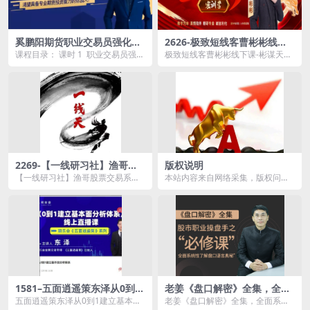
奚鹏阳期货职业交易员强化训
2626-极致短线客曹彬彬线下
练营
课-彬谋天下密训营视频+学习
课程目录： 课时 1 职业交易员强化
极致短线客曹彬彬线下课-彬谋天下
资料+版面指标
训练营直播课1.mp4 课时 2 输家
密训营视频+学习资料+版面指标资
8...
源简介： &nb...
2269-【一线研习社】渔哥股
版权说明
票交易系统课程圈内教学
【一线研习社】渔哥股票交易系统
本站内容来自网络采集，版权问题
课程圈内教学资源简介： 课程目
与本站无关，版权归原作者所有！
录：...
本站内容为机器程序...
1581–五面逍遥策东泽从0到1
老姜《盘口解密》全集，全面
建立基本面分析体系期货课程
系统性了解盘口语言奥秘，股
五面逍遥策东泽从0到1建立基本面
老姜《盘口解密》全集，全面系统