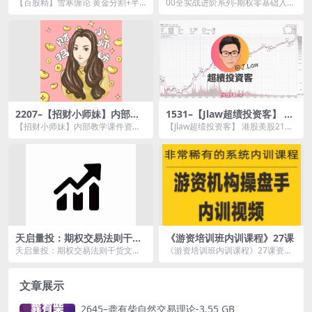
+半对数 4集
通课程进阶实战交易技术理念
【百股精】雪寒缠论 黄金分割+半
00全实战进阶系列-期权零基础入门
视频课程合集
对数 4集资源简介： 雪寒 缠中...
00 全实战进阶系列 – 期权零...
2207–【招财小师妹】内部教
1531–【Jlaw超绩投资客】 港
学课件
股美股21天培训交易者课程
【招财小师妹】内部教学课件资源
【Jlaw超绩投资客】 港股美股21天
简介： 课程目录： 成交量指标实
培训交易者课程资源简介： ...
战...
天启量投：期权交易法则干货
《游资培训班内训课程》27课
文档
天启量投：期权交易法则干货文档
《游资培训班内训课程》27课资源
资源简介： 课程目录： 01.期权...
简介： 课程目录 第一集：分时
盘...
文章展示
2645–龚有柴自然交易理论-3.55 GB