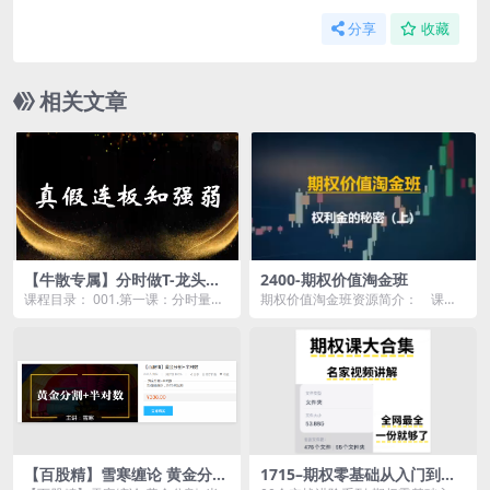
分享
收藏
相关文章
【牛散专属】分时做T-龙头起
2400-期权价值淘金班
爆技法
课程目录： 001.第一课：分时量价
期权价值淘金班资源简介： 课程
– 盘中决策看成交.mp4 002.第二
目录： 1.第一集-权利金的秘密上...
课...
【百股精】雪寒缠论 黄金分割
1715–期权零基础从入门到精