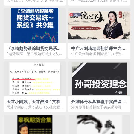
课程目录： 楼楼复盘 01谈股论金.
格兰书院2025年1028周策略生机渐
视频
mp4 02谈股论金2.mp4 03谈股论
现+1104周策略 2视频资源简介：
金...
&n...
《李靖趋势跟踪期货交易系
中广云刘琦老师初阶课主力行
统》共9集
为读心术小班课
2趋势跟踪：第二节如何捕捉龙头行
中广云刘琦老师初阶课主力行为读
情.mp4 4趋势跟踪:第四节，交易计
心术小班课资源简介： 课程目
划的制定，...
录： ...
天才小阿姨，天才战法 1文档
外滩孙哥私募操盘手实战课孙
哥投资理念 共10课视频高清
天才小阿姨，天才战法 1文档资源
外滩孙哥私募操盘手实战课孙哥投
简介： 课程目录： 天才小阿姨
资理念 共10课高清视频课程目录：
（...
【外滩老孙】孙...