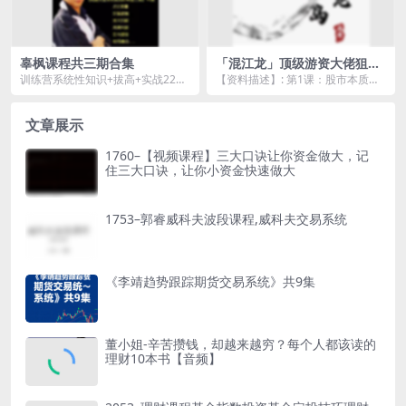
辜枫课程共三期合集
「混江龙」顶级游资大佬狙击
涨停情绪周期国庆假期课件文
训练营系统性知识+拔高+实战22集
【资料描述】: 第1课：股市本质：
档含选股盯盘复盘卖出 13课
实战训练营构建个人交易系统 23集
题材即故事.pdf 第2课：游资必备：
训练营系...
如何识别...
文章展示
1760–【视频课程】三大口诀让你资金做大，记
住三大口诀，让你小资金快速做大
1753–郭睿威科夫波段课程,威科夫交易系统
《李靖趋势跟踪期货交易系统》共9集
董小姐-辛苦攒钱，却越来越穷？每个人都该读的
理财10本书【音频】