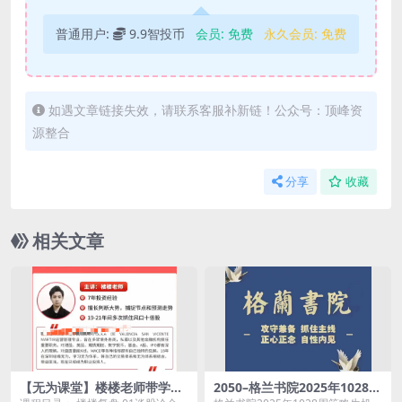
普通用户:
9.9智投币
会员:
免费
永久会员:
免费
如遇文章链接失效，请联系客服补新链！公众号：顶峰资
源整合
分享
收藏
相关文章
【无为课堂】楼楼老师带学抄
2050–格兰书院2025年1028周
底逃顶
策略生机渐现+1104周策略 2