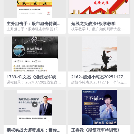
主升狙击手：股市狙击特训营
短线龙头战法+板学教学
(2) ——波段作手
主升狙击手：股市狙击特训营 (2)
板学教学 1、散户如何判断大盘.mp
——波段作手资源简介： 课程...
4 2、教你揭秘涨停板的点位.mp4
3、盘...
1733–许文杰《短线冠军成长
2162–超短小纯杰20251127下
记》许文杰聊短线复盘视频
一个节点内部专属 视频1集
课程目录： 2024 0729短线复盘.m
超短小纯杰20251127下一个节点内
p4 0730短线复盘.mp4 073...
部专属 视频1集资源简介： ...
期权实战大师黄旭东：带你寻
王春禄《期货冠军特训营》