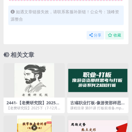
如遇文章链接失效，请联系客服补新链！公众号：顶峰资
源整合
分享
收藏
相关文章
2441-【老樊研究院】2025下
古彧职业打板-像游资那样思考
（7-12月）交易策略课
与打板，游资系列之超短打板
【老樊研究院】2025下（7-12月）
课程目录 第01讲 打板前准备.mp4
交易策略课资源简介： 课程...
第02讲 打板的原理.mp4 第03讲 ...