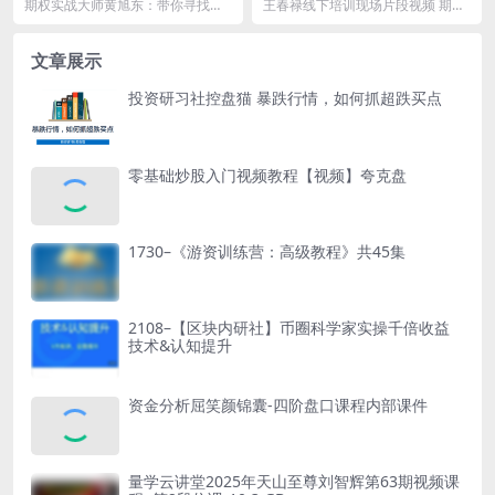
找期权盈利“法宝”
期权实战大师黄旭东：带你寻找期
王春禄线下培训现场片段视频 期货
权盈利“法宝”资源简介： 课程目
冠军特训营（8视频) 王春禄公开演
录...
讲45分钟 期...
文章展示
投资研习社控盘猫 暴跌行情，如何抓超跌买点
零基础炒股入门视频教程【视频】夸克盘
1730–《游资训练营：高级教程》共45集
2108–【区块内研社】币圈科学家实操千倍收益
技术&认知提升
资金分析屈笑颜锦囊-四阶盘口课程内部课件
量学云讲堂2025年天山至尊刘智辉第63期视频课