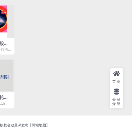
股战
股战法
：如何选
首页
轮动
会员
以及情
介绍
运行规
持版权者致最深歉意【
网站地图
】