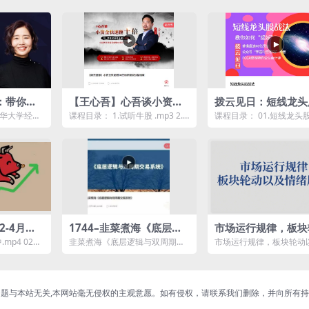
：带你抓
【王心吾】心吾谈小资金
拨云见日：短线龙头
键法门
快速翻10倍的炒股实战基
法，教你如何“捉妖”
清华大学经济
课程目录： 1.试听牛股 .mp3 2.
课程目录： 01.短线龙头
础音频课
主讲，她凭
快速成长为短线高手的三大指导
课程介绍.mp4 02.实战
...
思想 .mp...
龙头.mp4...
2-4月底
1744–韭菜煮海《底层逻
市场运行规律，板块
辑与双周期交易系统》音
以及情绪周期
mp4 0227
韭菜煮海《底层逻辑与双周期交
市场运行规律，板块轮动
频课
4 0...
易系统》音频课资源简介： 下
绪周期资源简介： 市场
载后用浏...
律，板块轮...
题与本站无关,本网站毫无侵权的主观意愿。如有侵权，请联系我们删除，并向所有