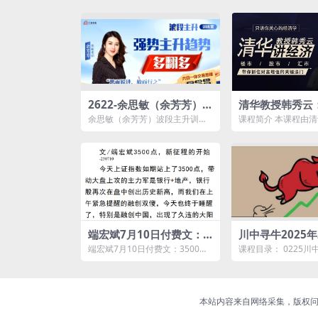
2622-余思敏（余芳芳）
清华教授韩秀云
波段主升训练营公开课-20
住财富增值的关
余思敏（余芳芳）波段主升训练
课程简介 本课程由
25年7月
营公开课-2025年7月资源简介：
管理学院教授韩秀云
...
借40年的研究经验，用
端宏斌7月10日付费文：3
川中寻牛2025年
500点，新征程的开始
牛哥训练营视频
端宏斌7月10日付费文：3500
课程目录： 0225川中.
点，新征程的开始资源简介：
川中.mp4 0306川中.mp
文件...
本站内容来自网络采集，版权问