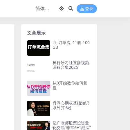
登录
文章展示
t1–订单流–11套-100
GB
神行研习社直播视频
课程合集2026
从0开始教你如何复
盘
肖淳心期权基础知识
系列(中级)
亿广老师股票投资量
化交易“非常6+1战法”