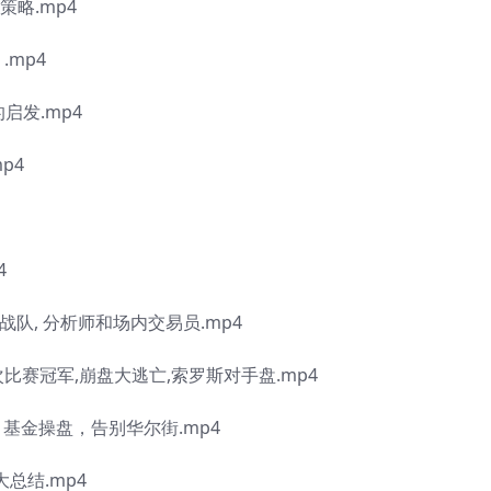
略.mp4
mp4
启发.mp4
p4
4
陆战队, 分析师和场内交易员.mp4
9次比赛冠军,崩盘大逃亡,索罗斯对手盘.mp4
，基金操盘，告别华尔街.mp4
总结.mp4