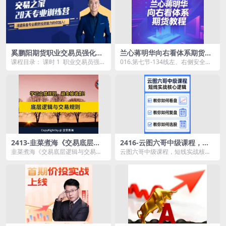
奚鹏阳期货职业交易员强化训
兰心蒋明华向右看体系期货教
练营
程-21节
课程目录： 课时 1 职业交易员强化
016.第七节-134线左、右侧安全实
训练营直播课1.mp4 课时 2 输家
战法.mp4 006.第三节-1移仓阶段
8...
持...
2413-韭菜煮海《交易底层逻
2416-云图六哥中级课程，短
辑与交易规则》，股市进阶必
线实战核心逻辑，从盯盘、复
韭菜煮海《交易底层逻辑与交易规
云图六哥中级课程，短线实战核心
修课
盘到涨停交易核心技法
则》，股市进阶必修课资源简介：
逻辑，从盯盘、复盘到涨停交易核
课...
心技法资源简介： &...