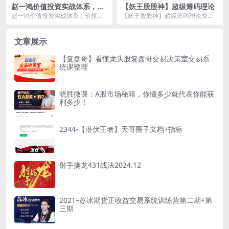
赵一鸿价值投资实战体系，价
【妖王股股神】超级筹码理论
投基本面课程
赵一鸿价值投资实战体系，价投基
【妖王股股神】超级筹码理论资源
本面课程资源简介： 课程目录：
简介： 【妖王股股神】超级筹码
课...
理论...
文章展示
【复盘哥】看懂龙头股复盘哥交易决策室交易系
统课整理
晓胜微课：A股市场秘籍，你懂多少就代表你能获
利多少！
2344-【潜伏王者】天哥圈子文档+指标
射手擒龙431战法2024.12
2021–苏冰期货正收益交易系统训练营第二期+第
三期