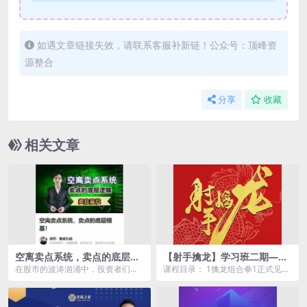
如遇文章链接失效，请联系客服补新链！公众号：顶峰资
源整合
分享
收藏
相关文章
空离卖点系统，卖点的底层根
【射手擒龙】学习班二期—牛
基！股道九杨
市敲门砖 视频+指标
在股市的波涛汹涌中，投资者们无
课程目录： 1擒龙组合拳1正式见面.
时无刻不在寻找着最佳的买卖时
avi 2擒牛第二招.mp4 3买阴卖阳，
机，以期在股价的起伏间...
波...