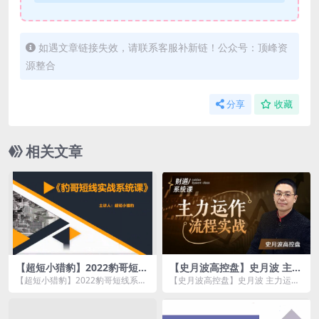
如遇文章链接失效，请联系客服补新链！公众号：顶峰资
源整合
分享
收藏
相关文章
【超短小猎豹】2022豹哥短线
【史月波高控盘】史月波 主力
系统课
运作流程实战5讲
【超短小猎豹】2022豹哥短线系统
【史月波高控盘】史月波 主力运作
课资源简介： 课程目录 1.第...
流程实战5讲资源简介： 课程目
录...