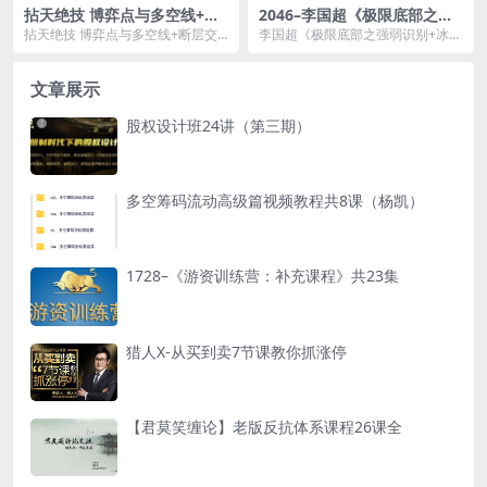
拈天绝技 博弈点与多空线+断
2046–李国超《极限底部之强
层交易体系 12视频
弱识别+冰点擒龙》视频课程
拈天绝技 博弈点与多空线+断层交
李国超《极限底部之强弱识别+冰点
易体系 12视频资源简介： 课程...
擒龙》视频课程资源简介： 课程
目...
文章展示
股权设计班24讲（第三期）
多空筹码流动高级篇视频教程共8课（杨凯）
1728–《游资训练营：补充课程》共23集
猎人X-从买到卖7节课教你抓涨停
【君莫笑缠论】老版反抗体系课程26课全